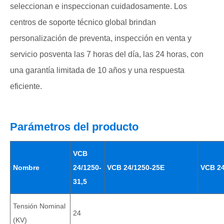
seleccionan e inspeccionan cuidadosamente. Los
centros de soporte técnico global brindan
personalización de preventa, inspección en venta y
servicio posventa las 7 horas del día, las 24 horas, con
una garantía limitada de 10 años y una respuesta
eficiente.
Parámetros del producto
VCB
Nombre
24/1250-
VCB 24/1250-25E
VCB 2
31,5
Tensión Nominal
24
(KV)