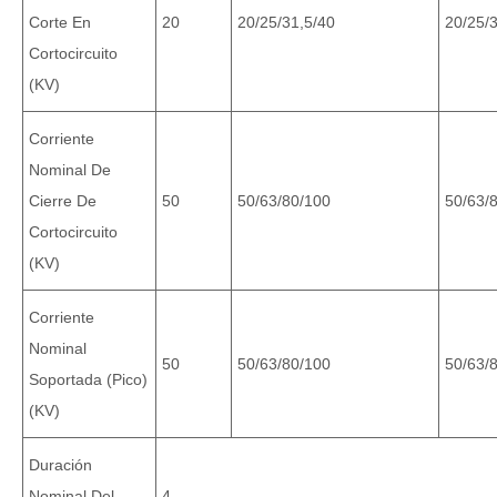
Corte En
20
20/25/31,5/40
20/25/
Cortocircuito
(KV)
Corriente
Nominal De
Cierre De
50
50/63/80/100
50/63/
Cortocircuito
(KV)
Corriente
Nominal
50
50/63/80/100
50/63/
Soportada (pico)
(KV)
Duración
Nominal Del
4